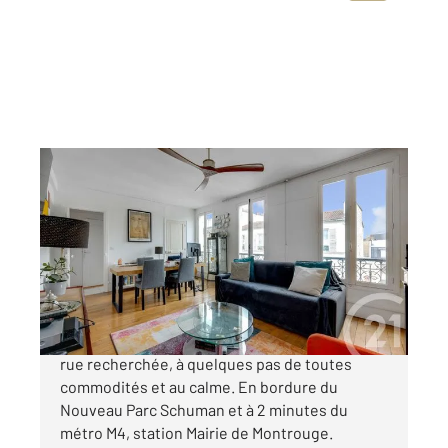
MONTROUGE 92
2
53,49 m
, 3 pièces
Ref : 10988
Appartement F3 à vendre
445 000 €
MONTROUGE - Coeur de Ville. Dans une petite
rue recherchée, à quelques pas de toutes
commodités et au calme. En bordure du
Nouveau Parc Schuman et à 2 minutes du
métro M4, station Mairie de Montrouge.