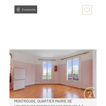
Exclusivité
MONTROUGE 92
2
25,23 m
, 1 pièce
Ref : 11155
Appartement F1 à vendre
175 000 €
Visiter le site dédié
MONTROUGE, QUARTIER MAIRIE DE