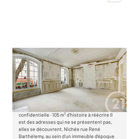
MONTROUGE 92
2
105,75 m
, 4 pièces
Ref : 10830
Appartement T4 à vendre
840 000 €
MONTROUGE Rue René Barthélemy Adresse
confidentielle · 105 m² d'histoire à réécrire Il
est des adresses qui ne se présentent pas,
elles se découvrent. Nichée rue René
Barthélemy, au sein d'un immeuble d'époque