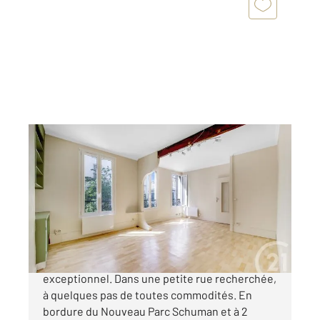
MONTROUGE 92
2
42 m
, 2 pièces
Ref : 11072
Appartement F2 à vendre
296 500 €
MONTROUGE - Coeur de Ville. Emplacement
exceptionnel. Dans une petite rue recherchée,
à quelques pas de toutes commodités. En
bordure du Nouveau Parc Schuman et à 2