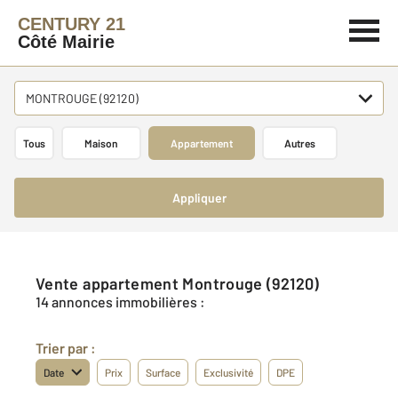
CENTURY 21
Côté Mairie
MONTROUGE (92120)
Tous
Maison
Appartement
Autres
Appliquer
Vente appartement Montrouge (92120)
14 annonces immobilières :
Trier par :
Date
Prix
Surface
Exclusivité
DPE