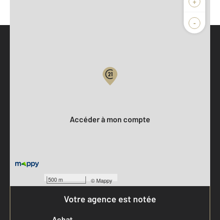
+
-
Parlons de vous, parlons biens
Votre compte :
Accéder à mon compte
500 m
©
Mappy
Votre agence est notée
Achat