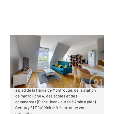
MONTROUGE 92
2
40,58 m
, 2 pièces
Ref : 10956
Appartement F2 à vendre
339 000 €
MONTROUGE - MAURICE ARNOUX A 10 minutes
à pied de la Mairie de Montrouge, de la station
de métro ligne 4, des écoles et des
commerces (Place Jean Jaurès à 4min à pied).
Century 21 Côté Mairie à Montrouge vous
présente ...