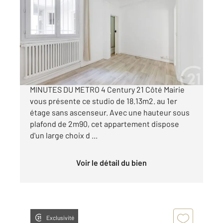
2
18,13 m
, 1 pièce
Ref : 11015
Appartement F1 à vendre
139 000 €
MONTROUGE - RAVALEMENT RECENT A 10
MINUTES DU METRO 4 Century 21 Côté Mairie
vous présente ce studio de 18.13m2. au 1er
étage sans ascenseur. Avec une hauteur sous
plafond de 2m90, cet appartement dispose
d'un large choix d ...
Voir le détail du bien
Exclusivité