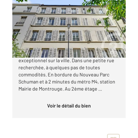
MONTROUGE 92
2
52,01 m
, 3 pièces
Ref : 11078
Appartement F3 à vendre
379 000 €
MONTROUGE - Coeur de Ville. Emplacement
exceptionnel sur la ville. Dans une petite rue
recherchée, à quelques pas de toutes
commodités. En bordure du Nouveau Parc
Schuman et à 2 minutes du métro M4, station
Mairie de Montrouge. Au 2ème étage ...
Voir le détail du bien