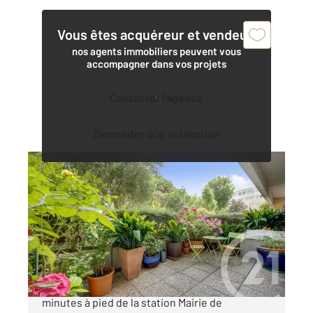
Vous êtes acquéreur et vendeur,
nos agents immobiliers peuvent vous
accompagner dans vos projets
Contacter l'agence
Demander une estimation
MONTROUGE 92
2
31 m
, 1 pièce
Ref : 11150
Appartement F1 à vendre
285 000 €
MONTROUGE - HYPERCENTRE - À seulement 2
minutes à pied de la station Mairie de