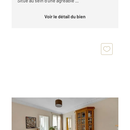
Situé au sein d'une agréable ...
Voir le détail du bien
MONTROUGE 92
2
40,52 m
, 2 pièces
Ref : 11011
Appartement F2 à vendre