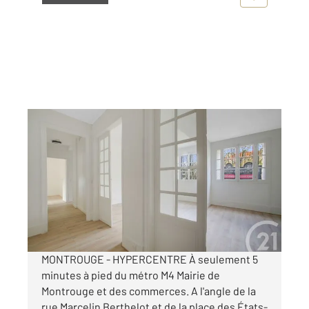
MONTROUGE 92
2
70,48 m
, 4 pièces
Ref : 11112
Appartement F4 à vendre
599 000 €
Visiter le site dédié
MONTROUGE - HYPERCENTRE À seulement 5
minutes à pied du métro M4 Mairie de
Montrouge et des commerces. A l'angle de la
rue Marcelin Berthelot et de la place des États-