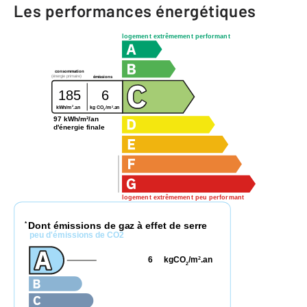
Les performances énergétiques
logement extrêmement performant
consommation
(énergie primaire)
émissions
185
6
2
2
kg CO
/m
.an
kWh/m
.an
2
97 kWh/m²/an
d'énergie finale
logement extrêmement peu performant
Dont émissions de gaz à effet de serre
*
peu d'émissions de CO2
6
kgCO
/m
.an
2
2