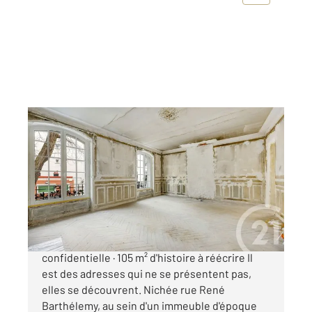
MONTROUGE 92
2
105,75 m
, 4 pièces
Ref : 10830
Appartement T4 à vendre
840 000 €
MONTROUGE Rue René Barthélemy Adresse
confidentielle · 105 m² d'histoire à réécrire Il
est des adresses qui ne se présentent pas,
elles se découvrent. Nichée rue René
Barthélemy, au sein d'un immeuble d'époque