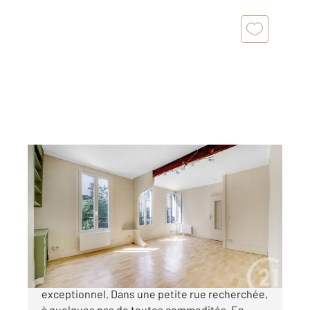
MONTROUGE 92
2
42 m
, 2 pièces
Ref : 11072
Appartement F2 à vendre
289 000 €
MONTROUGE - Coeur de Ville. Emplacement
exceptionnel. Dans une petite rue recherchée,
à quelques pas de toutes commodités. En