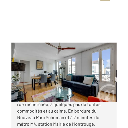
MONTROUGE 92
2
53,49 m
, 3 pièces
Ref : 10988
Appartement F3 à vendre
427 000 €
MONTROUGE - Coeur de Ville. Dans une petite
rue recherchée, à quelques pas de toutes
commodités et au calme. En bordure du
Nouveau Parc Schuman et à 2 minutes du
métro M4, station Mairie de Montrouge.