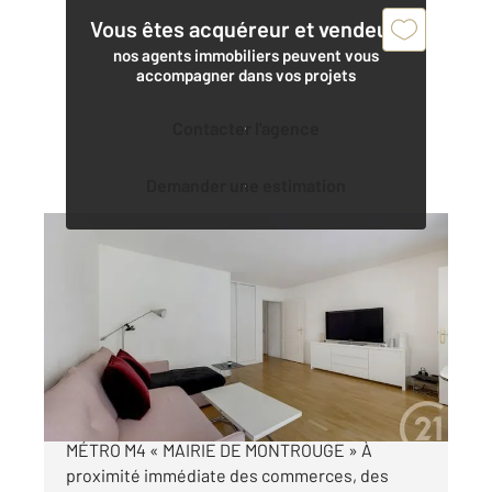
Vous êtes acquéreur et vendeur,
nos agents immobiliers peuvent vous
accompagner dans vos projets
Contacter l'agence
Demander une estimation
MONTROUGE 92
2
44,66 m
, 2 pièces
Ref : 11125
Appartement F2 à vendre
395 000 €
MONTROUGE CŒUR DE VILLE À 3 MINUTES DU
MÉTRO M4 « MAIRIE DE MONTROUGE » À
proximité immédiate des commerces, des