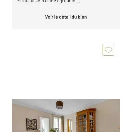
Situé au sein d'une agréable ...
Voir le détail du bien
MONTROUGE 92
2
40,52 m
, 2 pièces
Ref : 11011
Appartement F2 à vendre