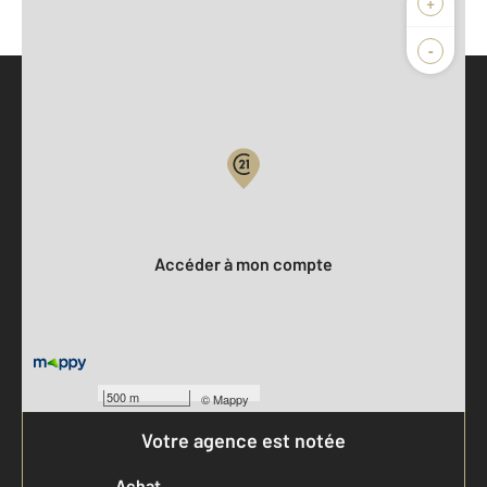
+
-
Parlons de vous, parlons biens
Votre compte :
Accéder à mon compte
500 m
©
Mappy
Votre agence est notée
Achat