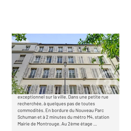
MONTROUGE 92
2
52,01 m
, 3 pièces
Ref : 11078
Appartement F3 à vendre
379 000 €
MONTROUGE - Coeur de Ville. Emplacement
exceptionnel sur la ville. Dans une petite rue
recherchée, à quelques pas de toutes
commodités. En bordure du Nouveau Parc
Schuman et à 2 minutes du métro M4, station
Mairie de Montrouge. Au 2ème étage ...