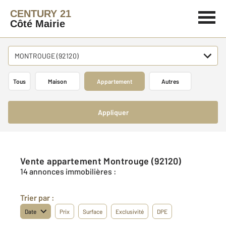
CENTURY 21
Côté Mairie
MONTROUGE (92120)
Tous
Maison
Appartement
Autres
Appliquer
Vente appartement Montrouge (92120)
14 annonces immobilières :
Trier par :
Date
Prix
Surface
Exclusivité
DPE