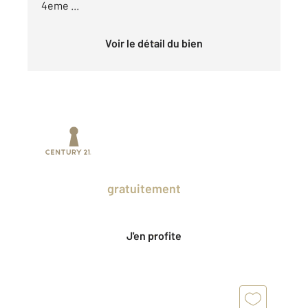
4eme ...
Voir le détail du bien
Prenez un temps d'avance sur le marché
en profitant
gratuitement
des Ventes
Privées CENTURY 21.
J'en profite