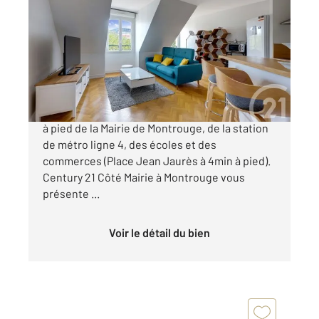
2
40,58 m
, 2 pièces
Ref : 10956
Appartement F2 à vendre
339 000 €
MONTROUGE - MAURICE ARNOUX A 10 minutes
à pied de la Mairie de Montrouge, de la station
de métro ligne 4, des écoles et des
commerces (Place Jean Jaurès à 4min à pied).
Century 21 Côté Mairie à Montrouge vous
présente ...
Voir le détail du bien