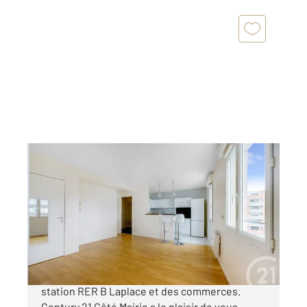
ARCUEIL 94
2
38,93 m
, 2 pièces
Ref : 11070
Appartement F2 à vendre
265 000 €
ARCUEIL QUARTIER LAPLACE Au pied de la
station RER B Laplace et des commerces.
Century 21 Côté Mairie a le plaisir de vous