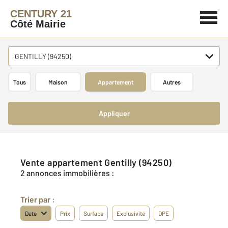
CENTURY 21
Côté Mairie
GENTILLY (94250)
Tous
Maison
Appartement
Autres
Appliquer
Vente appartement Gentilly (94250)
2 annonces immobilières :
Trier par :
Date
Prix
Surface
Exclusivité
DPE