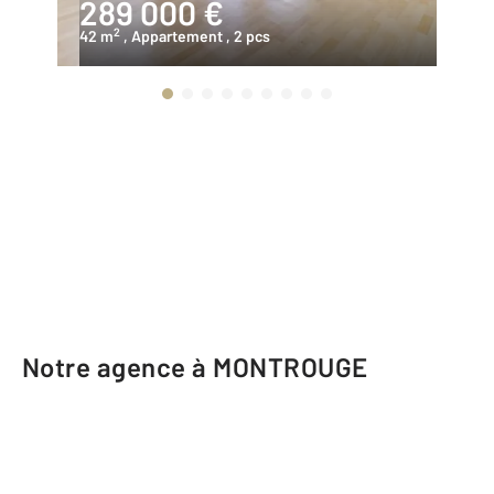
289 000 €
1
2
42 m
, Appartement
, 2 pcs
18
Notre agence à MONTROUGE