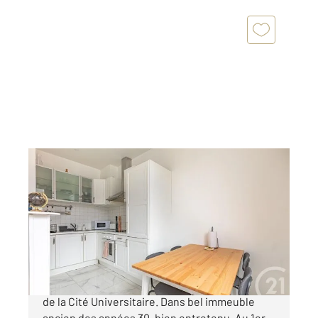
GENTILLY 94
2
44,51 m
, 2 pièces
Ref : 11036
Appartement F2 à vendre
279 000 €
GENTILLY - A 2 minutes RER B et à 5 minutes
de la Cité Universitaire. Dans bel immeuble
ancien des années 30, bien entretenu. Au 1er