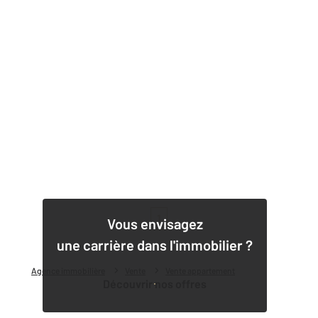
1
Vous envisagez
une carrière dans l'immobilier ?
Agence immobilière
Vente
Vente appartement
Découvrir nos offres