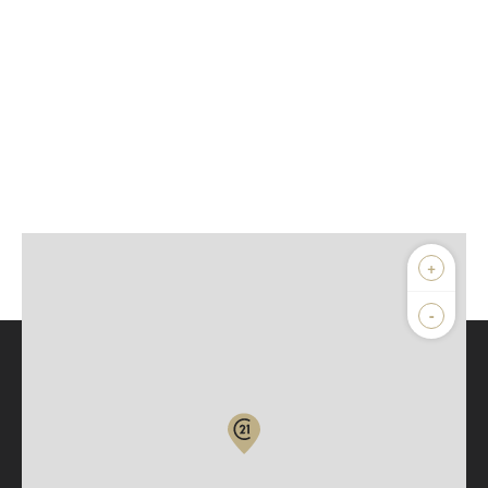
+
-
Parlons de vous, parlons biens
Votre compte :